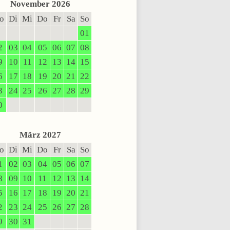
November 2026
o
Di
Mi
Do
Fr
Sa
So
01
2
03
04
05
06
07
08
9
10
11
12
13
14
15
6
17
18
19
20
21
22
3
24
25
26
27
28
29
0
März 2027
o
Di
Mi
Do
Fr
Sa
So
1
02
03
04
05
06
07
8
09
10
11
12
13
14
5
16
17
18
19
20
21
2
23
24
25
26
27
28
9
30
31