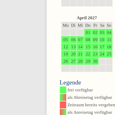
April 2027
Mo
Di
Mi
Do
Fr
Sa
So
01
02
03
04
05
06
07
08
09
10
11
12
13
14
15
16
17
18
19
20
21
22
23
24
25
26
27
28
29
30
Legende
frei verfügbar
als Abreisetag verfügbar
Zeitraum bereits vergebe
als Anreisetag verfügbar