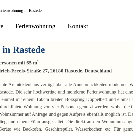
te
Ferienwohnung
Kontakt
in Rastede
2
Personen mit 65 m
rich-Freels-Straße 27, 26180 Rastede, Deutschland
ute Architektenhaus verfügt über alle Annehmlichkeiten modernen W
Rastede. Die sehr hochwertige und monderne Ferienwohnung hat ein
, einmal mit einem 160cm breiten Boxspring-Doppelbett und einmal 
htdurchflutete Wohnung von vier Personen genutzt werden, wobei die G
Wohnzimmer auf Anfrage und gegen Aufpreis ebenfalls möglich ist. D
stieg und einem Föhn ausgestattet. Die direkt an den Wohnraum an
Geräte wie Backofen, Geschirrspüler, Wasserkocher, etc. Für gem