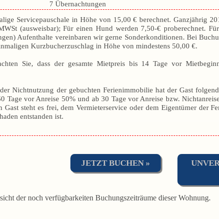
7 Übernachtungen
lige Servicepauschale in Höhe von 15,00 € berechnet. Ganzjährig 20
MWSt (ausweisbar); Für einen Hund werden 7,50-€ proberechnet. Fü
ngen) Aufenthalte vereinbaren wir gerne Sonderkonditionen. Bei Buc
einmaligen Kurzbucherzuschlag in Höhe von mindestens 50,00 €.
eachten Sie, dass der gesamte Mietpreis bis 14 Tage vor Mietbeg
. der Nichtnutzung der gebuchten Ferienimmobilie hat der Gast folg
 60 Tage vor Anreise 50% und ab 30 Tage vor Anreise bzw. Nichtanreis
 Gast steht es frei, dem Vermieterservice oder dem Eigentümer der F
haden entstanden ist.
JETZT BUCHEN »
UNVER
sicht der noch verfügbarkeiten Buchungszeiträume dieser Wohnung.