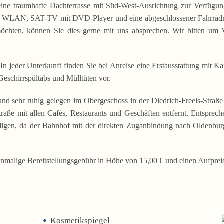
e traumhafte Dachterrasse mit Süd-West-Ausrichtung zur Verfügung
es WLAN, SAT-TV mit DVD-Player und eine abgeschlossener Fahrradra
chten, können Sie dies gerne mit uns absprechen. Wir bitten um Ve
 In jeder Unterkunft finden Sie bei Anreise eine Erstausstattung mit Ka
Geschirrspültabs und Mülltüten vor.
und sehr ruhig gelegen im Obergeschoss in der Diedrich-Freels-Straß
traße mit allen Cafés, Restaurants und Geschäften entfernt. Entsprec
digen, da der Bahnhof mit der direkten Zuganbindung nach Oldenbu
inmalige Bereitstellungsgebühr in Höhe von 15,00 € und einen Aufpreis
Kosmetikspiegel